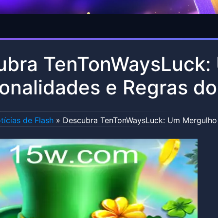
ubra TenTonWaysLuck:
ionalidades e Regras d
tícias de Flash
»
Descubra TenTonWaysLuck: Um Mergulho 