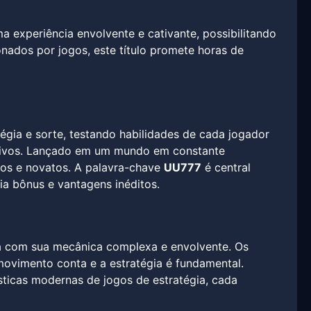
experiência envolvente e cativante, possibilitando
nados por jogos, este título promete horas de
gia e sorte, testando habilidades de cada jogador
etivos. Lançado em um mundo em constante
gos e novatos. A palavra-chave
UU777
é central
a bônus e vantagens inéditos.
a com sua mecânica complexa e envolvente. Os
ovimento conta e a estratégia é fundamental.
sticas modernas de jogos de estratégia, cada