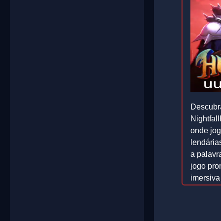
Descubr
Nightfal
onde jog
lendária
a palavr
jogo pro
imersiva
2026-03