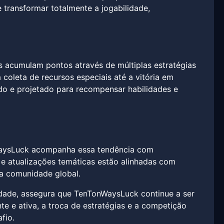
 transformar totalmente a jogabilidade,
 acumulam pontos através de múltiplas estratégias
coleta de recursos especiais até a vitória em
do e projetado para recompensar habilidades e
onWaysLuck acompanha essa tendência com
 e atualizações temáticas estão alinhadas com
ua comunidade global.
dade, assegura que TenTonWaysLuck continue a ser
e e ativa, a troca de estratégias e a competição
fio.