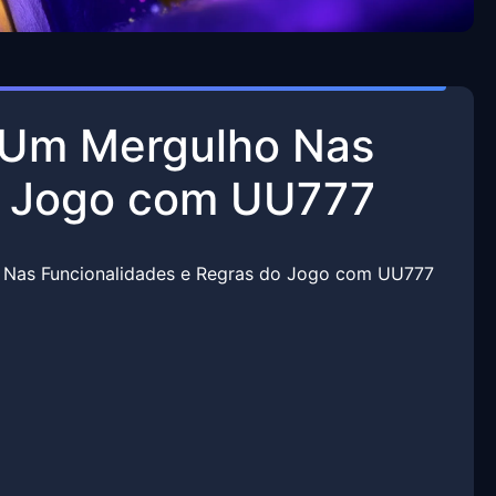
 Um Mergulho Nas
o Jogo com UU777
Nas Funcionalidades e Regras do Jogo com UU777