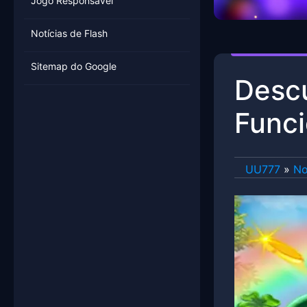
Jogo Responsável
Notícias de Flash
Sitemap do Google
Desc
Func
UU777
»
No