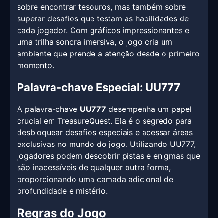
sobre encontrar tesouros, mas também sobre
superar desafios que testam as habilidades de
cada jogador. Com gráficos impressionantes e
uma trilha sonora imersiva, o jogo cria um
ambiente que prende a atenção desde o primeiro
momento.
Palavra-chave Especial: UU777
A palavra-chave
UU777
desempenha um papel
crucial em TreasureQuest. Ela é o segredo para
desbloquear desafios especiais e acessar áreas
exclusivas no mundo do jogo. Utilizando UU777,
jogadores podem descobrir pistas e enigmas que
são inacessíveis de qualquer outra forma,
proporcionando uma camada adicional de
profundidade e mistério.
Regras do Jogo