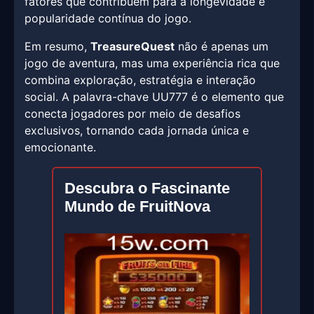
fatores que contribuem para a longevidade e
popularidade contínua do jogo.
Em resumo,
TreasureQuest
não é apenas um
jogo de aventura, mas uma experiência rica que
combina exploração, estratégia e interação
social. A palavra-chave UU777 é o elemento que
conecta jogadores por meio de desafios
exclusivos, tornando cada jornada única e
emocionante.
Descubra o Fascinante
Mundo de FruitNova