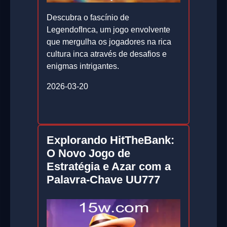
Descubra o fascínio de
LegendofInca, um jogo envolvente
que mergulha os jogadores na rica
cultura inca através de desafios e
enigmas intrigantes.
2026-03-20
Explorando HitTheBank:
O Novo Jogo de
Estratégia e Azar com a
Palavra-Chave UU777