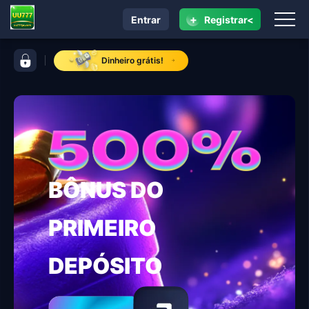
+
Entrar
Registrar<
navegação UU777
barra de controle UU777
Dinheiro grátis!
BÔNUS DO
PRIMEIRO
DEPÓSITO