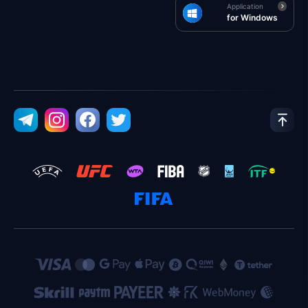
Application
for Windows