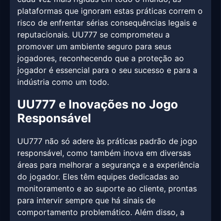
plataformas que ignoram estas práticas correm o
risco de enfrentar sérias consequências legais e
reputacionais. UU777 se comprometeu a
promover um ambiente seguro para seus
jogadores, reconhecendo que a proteção ao
jogador é essencial para o seu sucesso e para a
indústria como um todo.
UU777 e Inovações no Jogo
Responsável
UU777 não só adere às práticas padrão de jogo
responsável, como também inova em diversas
áreas para melhorar a segurança e a experiência
do jogador. Eles têm equipes dedicadas ao
monitoramento e ao suporte ao cliente, prontas
para intervir sempre que há sinais de
comportamento problemático. Além disso, a