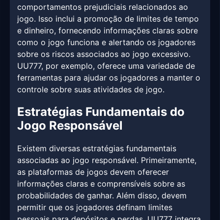
comportamentos prejudiciais relacionados ao
jogo. Isso inclui a promoção de limites de tempo
e dinheiro, fornecendo informações claras sobre
como o jogo funciona e alertando os jogadores
sobre os riscos associados ao jogo excessivo.
UU777, por exemplo, oferece uma variedade de
ferramentas para ajudar os jogadores a manter o
controle sobre suas atividades de jogo.
Estratégias Fundamentais do
Jogo Responsável
Existem diversas estratégias fundamentais
associadas ao jogo responsável. Primeiramente,
as plataformas de jogos devem oferecer
informações claras e comprensíveis sobre as
probabilidades de ganhar. Além disso, devem
permitir que os jogadores definam limites
pessoais para depósitos e perdas. UU777 integra