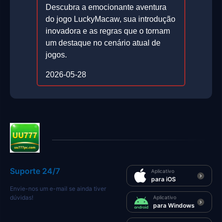
Descubra a emocionante aventura
do jogo LuckyMacaw, sua introdução
inovadora e as regras que o tornam
um destaque no cenário atual de
jogos.
2026-05-28
Suporte 24/7
Aplicativo
para iOS
Envie-nos um e-mail se ainda tiver
dúvidas!
Aplicativo
para Windows