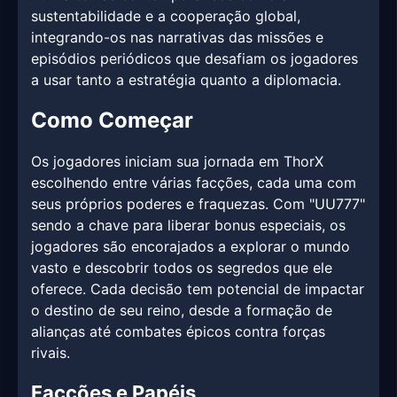
sustentabilidade e a cooperação global,
integrando-os nas narrativas das missões e
episódios periódicos que desafiam os jogadores
a usar tanto a estratégia quanto a diplomacia.
Como Começar
Os jogadores iniciam sua jornada em ThorX
escolhendo entre várias facções, cada uma com
seus próprios poderes e fraquezas. Com "UU777"
sendo a chave para liberar bonus especiais, os
jogadores são encorajados a explorar o mundo
vasto e descobrir todos os segredos que ele
oferece. Cada decisão tem potencial de impactar
o destino de seu reino, desde a formação de
alianças até combates épicos contra forças
rivais.
Facções e Papéis