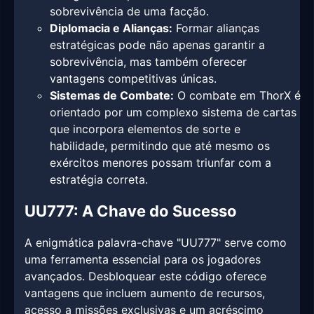
sobrevivência de uma facção.
Diplomacia e Alianças:
Formar alianças
estratégicas pode não apenas garantir a
sobrevivência, mas também oferecer
vantagens competitivas únicas.
Sistemas de Combate:
O combate em ThorX é
orientado por um complexo sistema de cartas
que incorpora elementos de sorte e
habilidade, permitindo que até mesmo os
exércitos menores possam triunfar com a
estratégia correta.
UU777: A Chave do Sucesso
A enigmática palavra-chave "UU777" serve como
uma ferramenta essencial para os jogadores
avançados. Desbloquear este código oferece
vantagens que incluem aumento de recursos,
acesso a missões exclusivas e um acréscimo