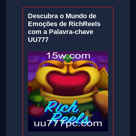
Descubra o Mundo de
Emoções de RichReels
com a Palavra-chave
UU777