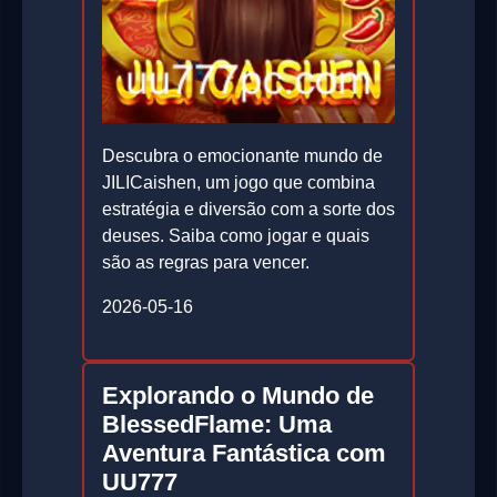
Descubra o emocionante mundo de
JILICaishen, um jogo que combina
estratégia e diversão com a sorte dos
deuses. Saiba como jogar e quais
são as regras para vencer.
2026-05-16
Explorando o Mundo de
BlessedFlame: Uma
Aventura Fantástica com
UU777