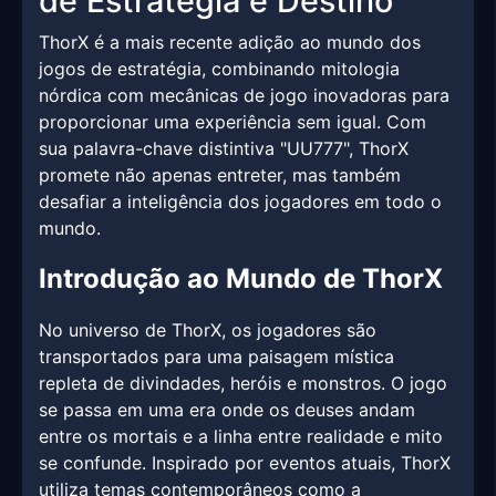
de Estratégia e Destino
ThorX é a mais recente adição ao mundo dos
jogos de estratégia, combinando mitologia
nórdica com mecânicas de jogo inovadoras para
proporcionar uma experiência sem igual. Com
sua palavra-chave distintiva "UU777", ThorX
promete não apenas entreter, mas também
desafiar a inteligência dos jogadores em todo o
mundo.
Introdução ao Mundo de ThorX
No universo de ThorX, os jogadores são
transportados para uma paisagem mística
repleta de divindades, heróis e monstros. O jogo
se passa em uma era onde os deuses andam
entre os mortais e a linha entre realidade e mito
se confunde. Inspirado por eventos atuais, ThorX
utiliza temas contemporâneos como a