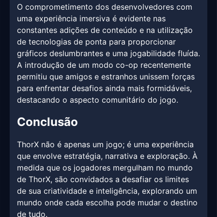
O comprometimento dos desenvolvedores com
uma experiência imersiva é evidente nas
constantes adições de conteúdo e na utilização
de tecnologias de ponta para proporcionar
gráficos deslumbrantes e uma jogabilidade fluída.
A introdução de um modo co-op recentemente
permitiu que amigos e estranhos unissem forças
para enfrentar desafios ainda mais formidáveis,
destacando o aspecto comunitário do jogo.
Conclusão
ThorX não é apenas um jogo; é uma experiência
que envolve estratégia, narrativa e exploração. À
medida que os jogadores mergulham no mundo
de ThorX, são convidados a desafiar os limites
de sua criatividade e inteligência, explorando um
mundo onde cada escolha pode mudar o destino
de tudo.