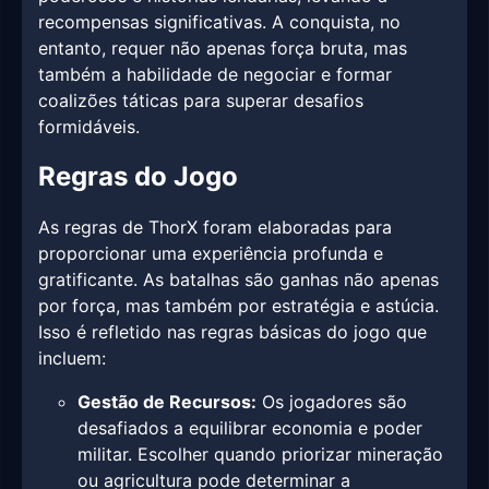
recompensas significativas. A conquista, no
entanto, requer não apenas força bruta, mas
também a habilidade de negociar e formar
coalizões táticas para superar desafios
formidáveis.
Regras do Jogo
As regras de ThorX foram elaboradas para
proporcionar uma experiência profunda e
gratificante. As batalhas são ganhas não apenas
por força, mas também por estratégia e astúcia.
Isso é refletido nas regras básicas do jogo que
incluem:
Gestão de Recursos:
Os jogadores são
desafiados a equilibrar economia e poder
militar. Escolher quando priorizar mineração
ou agricultura pode determinar a