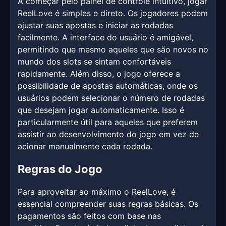
A começar pelo painel de controle intuitivo, jogar
ReelLove é simples e direto. Os jogadores podem
ajustar suas apostas e iniciar as rodadas
facilmente. A interface do usuário é amigável,
permitindo que mesmo aqueles que são novos no
mundo dos slots se sintam confortáveis
rapidamente. Além disso, o jogo oferece a
possibilidade de apostas automáticas, onde os
usuários podem selecionar o número de rodadas
que desejam jogar automaticamente. Isso é
particularmente útil para aqueles que preferem
assistir ao desenvolvimento do jogo em vez de
acionar manualmente cada rodada.
Regras do Jogo
Para aproveitar ao máximo o ReelLove, é
essencial compreender suas regras básicas. Os
pagamentos são feitos com base nas