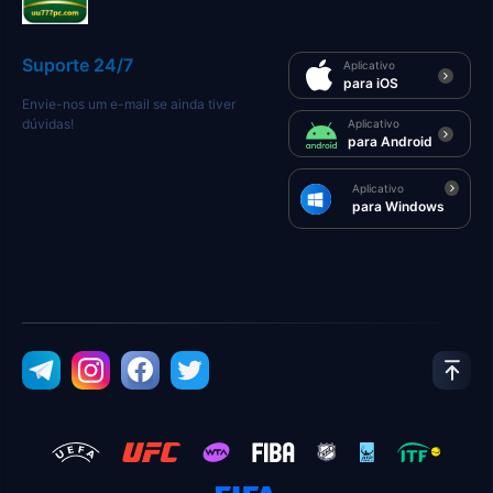
Suporte 24/7
Aplicativo
para iOS
Envie-nos um e-mail se ainda tiver
dúvidas!
Aplicativo
para Android
Aplicativo
para Windows