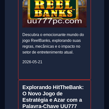
Descubra o emocionante mundo do
jogo ReelBanks, explorando suas
regras, mecânicas e o impacto no
setor de entretenimento atual.
2026-05-21
Explorando HitTheBank:
O Novo Jogo de
Estratégia e Azar com a
Palavra-Chave UU777