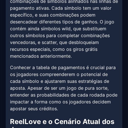
combinações de símbolos alinhados nas linhas de
pagamento ativas. Cada símbolo tem um valor
específico, e suas combinações podem
desencadear diferentes tipos de ganhos. O jogo
contém ainda símbolos wild, que substituem
outros símbolos para completar combinações
vencedoras, e scatter, que desbloqueiam
recursos especiais, como os giros grátis
mencionados anteriormente.
Conhecer a tabela de pagamentos é crucial para
os jogadores compreenderem o potencial de
cada símbolo e ajustarem suas estratégias de
aposta. Apesar de ser um jogo de pura sorte,
entender as probabilidades de cada rodada pode
impactar a forma como os jogadores decidem
apostar seus créditos.
ReelLove e o Cenário Atual dos