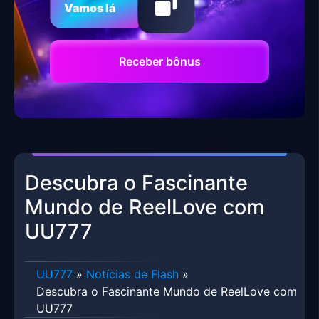
Vamos lá
Receber bônus
Descubra o Fascinante
Mundo de ReelLove com
UU777
UU777
»
Notícias de Flash
»
Descubra o Fascinante Mundo de ReelLove com
UU777