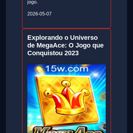
jogo.
2026-05-07
Explorando o Universo
de MegaAce: O Jogo que
Conquistou 2023