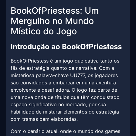
BookOfPriestess: Um
Mergulho no Mundo
Místico do Jogo
Introdução ao BookOfPriestess
BookOfPriestess é um jogo que cativa tanto os
fãs de estratégia quanto de narrativa. Com a
misteriosa palavra-chave UU777, os jogadores
são convidados a embarcar em uma aventura
envolvente e desafiadora. O jogo faz parte de
uma nova onda de títulos que têm conquistado
espaço significativo no mercado, por sua
habilidade de misturar elementos de estratégia
com tramas bem elaboradas.
Com o cenário atual, onde o mundo dos games