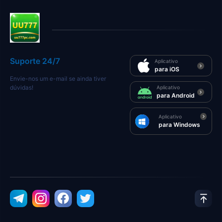
Suporte 24/7
Aplicativo
para iOS
Envie-nos um e-mail se ainda tiver
dúvidas!
Aplicativo
para Android
Aplicativo
para Windows