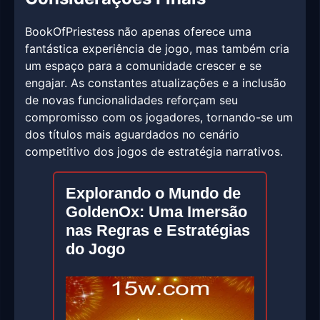
BookOfPriestess não apenas oferece uma
fantástica experiência de jogo, mas também cria
um espaço para a comunidade crescer e se
engajar. As constantes atualizações e a inclusão
de novas funcionalidades reforçam seu
compromisso com os jogadores, tornando-se um
dos títulos mais aguardados no cenário
competitivo dos jogos de estratégia narrativos.
Explorando o Mundo de
GoldenOx: Uma Imersão
nas Regras e Estratégias
do Jogo