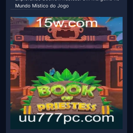
Mundo Místico do Jogo