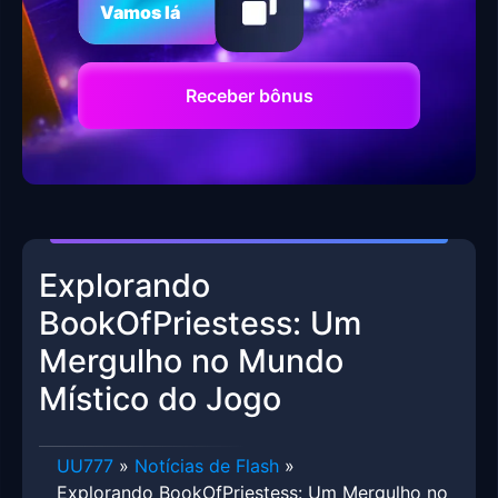
Vamos lá
Receber bônus
Explorando
BookOfPriestess: Um
Mergulho no Mundo
Místico do Jogo
UU777
»
Notícias de Flash
»
Explorando BookOfPriestess: Um Mergulho no