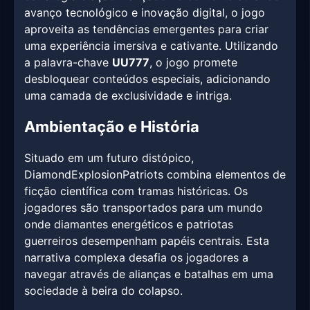
avanço tecnológico e inovação digital, o jogo
aproveita as tendências emergentes para criar
uma experiência imersiva e cativante. Utilizando
a palavra-chave
UU777
, o jogo promete
desbloquear conteúdos especiais, adicionando
uma camada de exclusividade e intriga.
Ambientação e História
Situado em um futuro distópico,
DiamondExplosionPatriots combina elementos de
ficção científica com tramas históricas. Os
jogadores são transportados para um mundo
onde diamantes energéticos e patriotas
guerreiros desempenham papéis centrais. Esta
narrativa complexa desafia os jogadores a
navegar através de alianças e batalhas em uma
sociedade à beira do colapso.