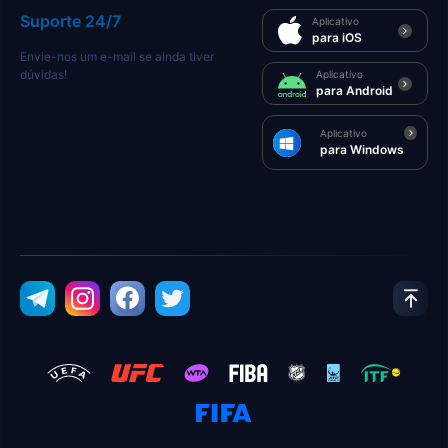
Suporte 24/7
Aplicativo
para iOS
Envie-nos um e-mail se ainda tiver
dúvidas!
Aplicativo
para Android
Aplicativo
para Windows