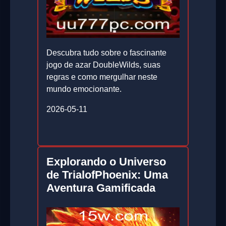
Descubra tudo sobre o fascinante
jogo de azar DoubleWilds, suas
regras e como mergulhar neste
mundo emocionante.
2026-05-11
Explorando o Universo
de TrialofPhoenix: Uma
Aventura Gamificada