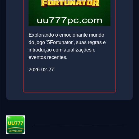
Explorando o emocionante mundo
do jogo '5Fortunator', suas regras e
introdução com atualizações e
eventos recentes.
2026-02-27