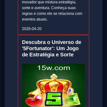
inovador que mistura estratégia,
sorte e aventura. Conheça suas
regras e como ele se relaciona com
eventos atuais.
2026-04-20
Descubra o Universo de
'5Fortunator': Um Jogo
de Estratégia e Sorte