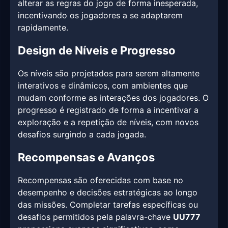
alterar as regras do jogo de forma inesperada,
incentivando os jogadores a se adaptarem
rapidamente.
Design de Níveis e Progresso
Os níveis são projetados para serem altamente
interativos e dinâmicos, com ambientes que
mudam conforme as interações dos jogadores. O
progresso é registrado de forma a incentivar a
exploração e a repetição de níveis, com novos
desafios surgindo a cada jogada.
Recompensas e Avanços
Recompensas são oferecidas com base no
desempenho e decisões estratégicas ao longo
das missões. Completar tarefas específicas ou
desafios permitidos pela palavra-chave
UU777