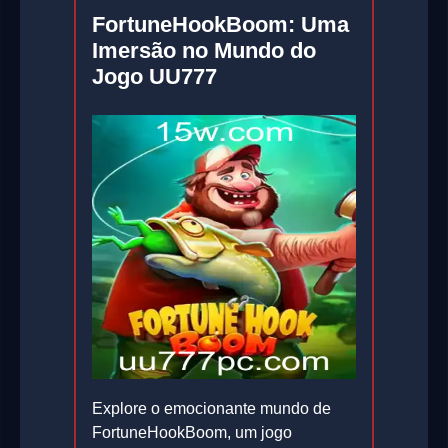
FortuneHookBoom: Uma
Imersão no Mundo do
Jogo UU777
Explore o emocionante mundo de
FortuneHookBoom, um jogo