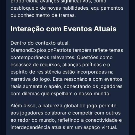
proporciona avanços significativos, como
desbloqueio de novas habilidades, equipamentos
ou conhecimento de tramas.
Interação com Eventos Atuais
Dentro do contexto atual,
DiamondExplosionPatriots também reflete temas
contemporâneos relevantes. Questões como
escassez de recursos, alianças políticas e o
espírito de resistência estão incorporadas na
narrativa do jogo. Esta ressonância com eventos
reais aumenta o apelo, conectando os jogadores
com dilemas que espelham o nosso mundo.
Além disso, a natureza global do jogo permite
aos jogadores colaborar e competir com outros
ao redor do mundo, refletindo a conectividade e
interdependência atuais em um espaço virtual.