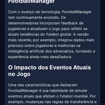
FootballManager
Com o avanço da tecnologia, FootballManager
tem continuamente evoluído. Os
desenvolvedores incorporam feedback de
jogadores e atualizam o jogo para refletir as
atuais tendências do futebol global. A versão
mais recente, por exemplo, integrou dados mais
precisos sobre jogadores e melhorias na
inteligência artificial dos adversários, tornando a
experiência ainda mais desafiadora.
O Impacto dos Eventos Atuais
no Jogo
Uma das características que destacam
FootballManager é sua habilidade de simular
eventos atuais que afetam o futebol mundial. Por
exemplo, mudanças nas regras de transferência e