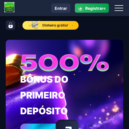
+
Entrar
Registrar<
navegação UU777
barra de controle UU777
Dinheiro grátis!
BÔNUS DO
PRIMEIRO
DEPÓSITO