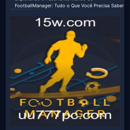
FootballManager: Tudo o Que Você Precisa Saber