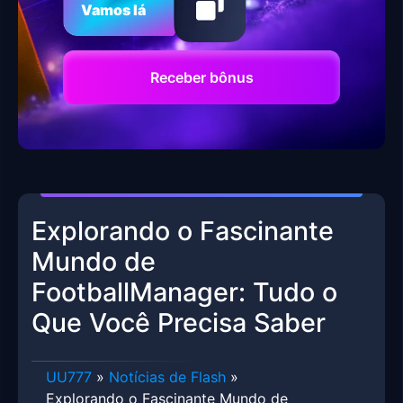
Vamos lá
Receber bônus
Explorando o Fascinante
Mundo de
FootballManager: Tudo o
Que Você Precisa Saber
UU777
»
Notícias de Flash
»
Explorando o Fascinante Mundo de