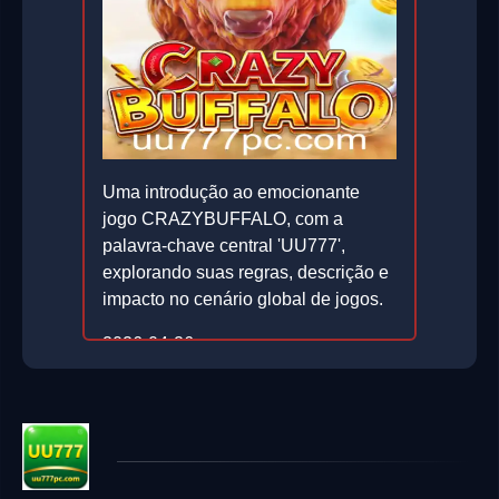
Uma introdução ao emocionante
jogo CRAZYBUFFALO, com a
palavra-chave central 'UU777',
explorando suas regras, descrição e
impacto no cenário global de jogos.
2026-04-26