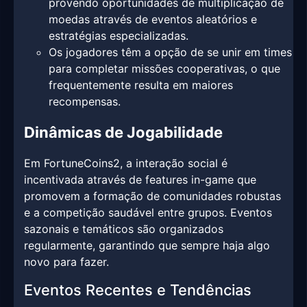
provendo oportunidades de multiplicação de
moedas através de eventos aleatórios e
estratégias especializadas.
Os jogadores têm a opção de se unir em times
para completar missões cooperativas, o que
frequentemente resulta em maiores
recompensas.
Dinâmicas de Jogabilidade
Em FortuneCoins2, a interação social é
incentivada através de features in-game que
promovem a formação de comunidades robustas
e a competição saudável entre grupos. Eventos
sazonais e temáticos são organizados
regularmente, garantindo que sempre haja algo
novo para fazer.
Eventos Recentes e Tendências