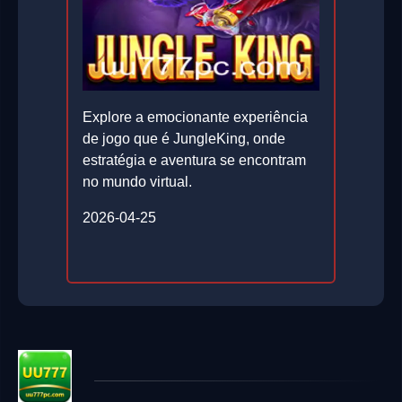
Explore a emocionante experiência
de jogo que é JungleKing, onde
estratégia e aventura se encontram
no mundo virtual.
2026-04-25