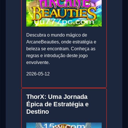
Descubra o mundo mágico de
ArcaneBeauties, onde estratégia e
beleza se encontram. Conheça as
regras e introdução deste jogo
envolvente.
2026-05-12
ThorX: Uma Jornada
Épica de Estratégia e
Destino