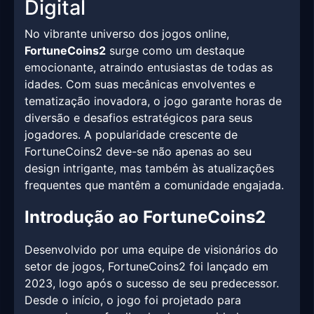
Digital
No vibrante universo dos jogos online,
FortuneCoins2
surge como um destaque
emocionante, atraindo entusiastas de todas as
idades. Com suas mecânicas envolventes e
tematização inovadora, o jogo garante horas de
diversão e desafios estratégicos para seus
jogadores. A popularidade crescente de
FortuneCoins2 deve-se não apenas ao seu
design intrigante, mas também às atualizações
frequentes que mantêm a comunidade engajada.
Introdução ao FortuneCoins2
Desenvolvido por uma equipe de visionários do
setor de jogos, FortuneCoins2 foi lançado em
2023, logo após o sucesso de seu predecessor.
Desde o início, o jogo foi projetado para