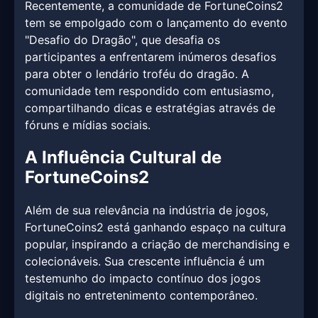
Recentemente, a comunidade de FortuneCoins2
tem se empolgado com o lançamento do evento
"Desafio do Dragão", que desafia os
participantes a enfrentarem inúmeros desafios
para obter o lendário troféu do dragão. A
comunidade tem respondido com entusiasmo,
compartilhando dicas e estratégias através de
fóruns e mídias sociais.
A Influência Cultural de
FortuneCoins2
Além de sua relevância na indústria de jogos,
FortuneCoins2 está ganhando espaço na cultura
popular, inspirando a criação de merchandising e
colecionáveis. Sua crescente influência é um
testemunho do impacto contínuo dos jogos
digitais no entretenimento contemporâneo.