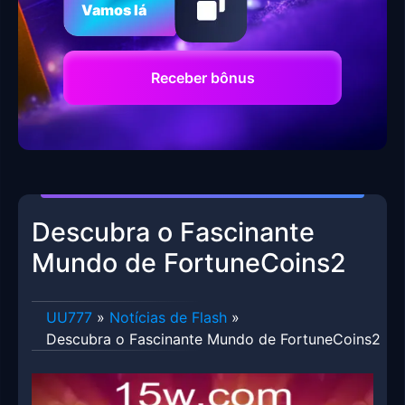
Vamos lá
Receber bônus
Descubra o Fascinante
Mundo de FortuneCoins2
UU777
»
Notícias de Flash
»
Descubra o Fascinante Mundo de FortuneCoins2