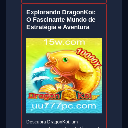
Explorando DragonKoi:
O Fascinante Mundo de
Estratégia e Aventura
Descubra DragonKoi, um