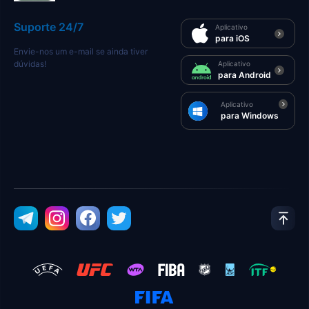
Suporte 24/7
Aplicativo
para iOS
Envie-nos um e-mail se ainda tiver
dúvidas!
Aplicativo
para Android
Aplicativo
para Windows