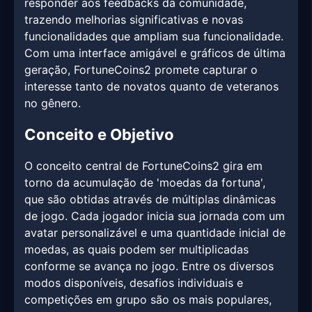
responder aos feedbacks da comunidade,
trazendo melhorias significativas e novas
funcionalidades que ampliam sua funcionalidade.
Com uma interface amigável e gráficos de última
geração, FortuneCoins2 promete capturar o
interesse tanto de novatos quanto de veteranos
no gênero.
Conceito e Objetivo
O conceito central de FortuneCoins2 gira em
torno da acumulação de 'moedas da fortuna',
que são obtidas através de múltiplas dinâmicas
de jogo. Cada jogador inicia sua jornada com um
avatar personalizável e uma quantidade inicial de
moedas, as quais podem ser multiplicadas
conforme se avança no jogo. Entre os diversos
modos disponíveis, desafios individuais e
competições em grupo são os mais populares,