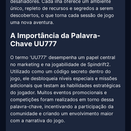
desafiadores. Cada ilha oferece um ambiente
único, repleto de recursos e segredos a serem
descobertos, o que torna cada sessão de jogo
uma nova aventura.
A Importância da Palavra-
Chave UU777
O termo 'UU777' desempenha um papel central
no marketing e na jogabilidade de Spindrift2.
Utilizado como um código secreto dentro do
jogo, ele desbloqueia níveis especiais e missões
adicionais que testam as habilidades estratégicas
do jogador. Muitos eventos promocionais e
competições foram realizados em torno dessa
palavra-chave, incentivando a participação da
comunidade e criando um envolvimento maior
com a narrativa do jogo.