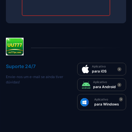
Suporte 24/7
Aplicativo
para iOS
Envie-nos um e-mail se ainda tiver
dúvidas!
Aplicativo
para Android
Aplicativo
para Windows