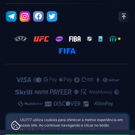
UU777 utiliza cookies para oferecer a melhor experiência em
nosso site. Ao continuar navegando e clicar no botão
“Aceito”, você concorda com o uso de cookies.
UU777 Cassinos Online nas Filipinas