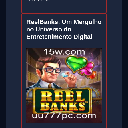
ReelBanks: Um Mergulho
no Universo do
Entretenimento Digital