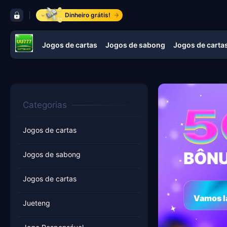
barra de controle UU777
Dinheiro grátis!
Jogos de cartas
Jogos de sabong
Jogos de carta
navegação UU777
Categorias
Jogos de cartas
BÔNU
Jogos de sabong
Jogos de cartas
Vamos l
Jueteng