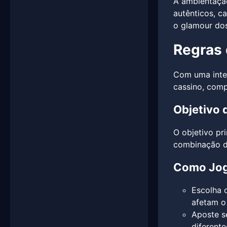
A ambientaç
autênticos, c
o glamour dos
Regras
Com uma inte
cassino, comp
Objetivo 
O objetivo pr
combinação de
Como Jo
Escolha 
afetam o
Aposte s
diferent