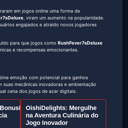
raram em jogos online uma forma de
r7sDeluxe
, viram um aumento na popularidade.
suários engajados e atraído novos jogadores
buído para que jogos como
RushFever7sDeluxe
únicas e recompensas emocionantes.
mbine emoção com potencial para ganhos
 suas mecânicas inovadoras e ambientação
al cena dos jogos de azar digitais.
nBonusBuy:
OishiDelights: Mergulhe
cia
na Aventura Culinária do
Jogo Inovador