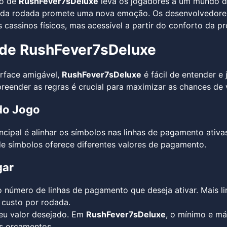
ão de
RushFever7sDeluxe
leva os jogadores a um mundo de
ada rodada promete uma nova emoção. Os desenvolvedores 
 cassinos físicos, mas acessível a partir do conforto da pr
 de RushFever7sDeluxe
rface amigável,
RushFever7sDeluxe
é fácil de entender e
reender as regras é crucial para maximizar as chances de v
do Jogo
incipal é alinhar os símbolos nas linhas de pagamento ativ
 símbolos oferece diferentes valores de pagamento.
gar
o número de linhas de pagamento que deseja ativar. Mais
 custo por rodada.
eu valor desejado. Em
RushFever7sDeluxe
, o mínimo e má
es orçamentos.