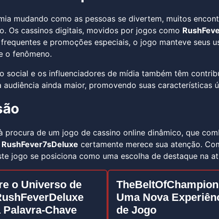
ia mudando como as pessoas se divertem, muitos encont
o. Os cassinos digitais, movidos por jogos como
RushFeve
frequentes e promoções especiais, o jogo manteve seus u
e o fenômeno.
 social e os influenciadores de mídia também têm contri
audiência ainda maior, promovendo suas características 
são
à procura de um jogo de cassino online dinâmico, que co
,
RushFever7sDeluxe
certamente merece sua atenção. Com
ste jogo se posiciona como uma escolha de destaque na atu
re o Universo de
TheBeltOfChampio
ushFeverDeluxe
Uma Nova Experiên
 Palavra-Chave
de Jogo