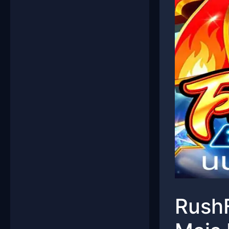
RushF