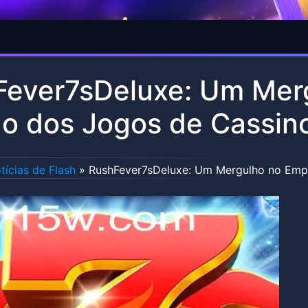
Fever7sDeluxe: Um Mer
o dos Jogos de Cassin
tícias de Flash
»
RushFever7sDeluxe: Um Mergulho no Emp