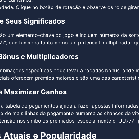
rodada. Clique no botão de rotação e observe os rolos gir
e Seus Significados
ão um elemento-chave do jogo e incluem números da sorte,
77', que funciona tanto como um potencial multiplicador 
ônus e Multiplicadores
binações específicas pode levar a rodadas bônus, onde mu
iais oferecem prêmios maiores e são uma das característ
ra Maximizar Ganhos
 a tabela de pagamentos ajuda a fazer apostas informadas
ão de mais linhas de pagamento aumenta as chances de vitó
atenção nos símbolos premiados, especialmente o 'UU777', 
 Atuais e Popularidade