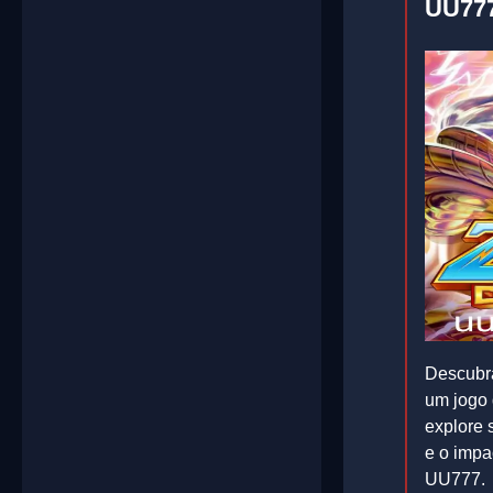
UU77
Descubr
um jogo 
explore 
e o impa
UU777.