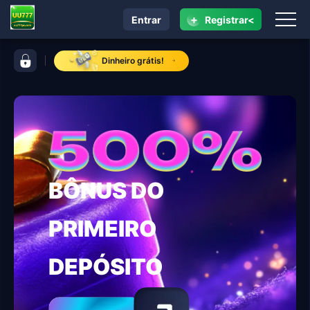
+
Entrar
Registrar<
navegação UU777
barra de controle UU777
Dinheiro grátis!
BÔNUS DO
PRIMEIRO
DEPÓSITO