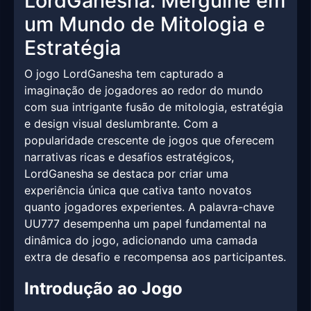
LordGanesha: Mergulhe em
um Mundo de Mitologia e
Estratégia
O jogo LordGanesha tem capturado a
imaginação de jogadores ao redor do mundo
com sua intrigante fusão de mitologia, estratégia
e design visual deslumbrante. Com a
popularidade crescente de jogos que oferecem
narrativas ricas e desafios estratégicos,
LordGanesha se destaca por criar uma
experiência única que cativa tanto novatos
quanto jogadores experientes. A palavra-chave
UU777 desempenha um papel fundamental na
dinâmica do jogo, adicionando uma camada
extra de desafio e recompensa aos participantes.
Introdução ao Jogo