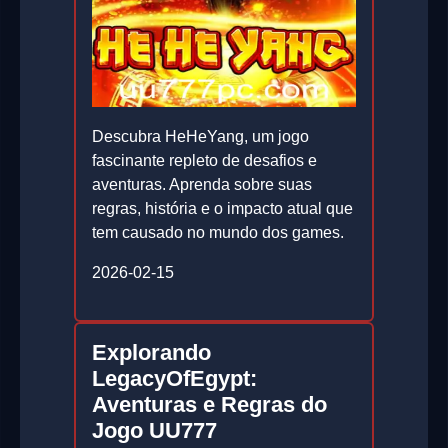
Descubra HeHeYang, um jogo
fascinante repleto de desafios e
aventuras. Aprenda sobre suas
regras, história e o impacto atual que
tem causado no mundo dos games.
2026-02-15
Explorando
LegacyOfEgypt:
Aventuras e Regras do
Jogo UU777