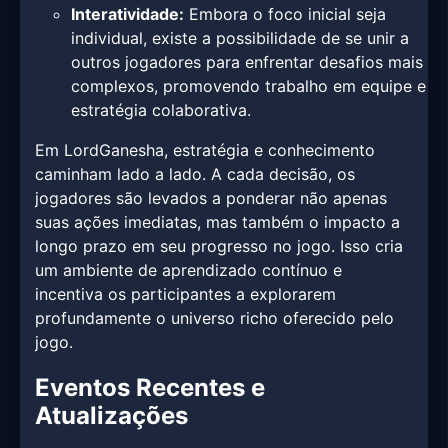
Interatividade:
Embora o foco inicial seja
individual, existe a possibilidade de se unir a
outros jogadores para enfrentar desafios mais
complexos, promovendo trabalho em equipe e
estratégia colaborativa.
Em LordGanesha, estratégia e conhecimento
caminham lado a lado. A cada decisão, os
jogadores são levados a ponderar não apenas
suas ações imediatas, mas também o impacto a
longo prazo em seu progresso no jogo. Isso cria
um ambiente de aprendizado contínuo e
incentiva os participantes a explorarem
profundamente o universo richo oferecido pelo
jogo.
Eventos Recentes e
Atualizações