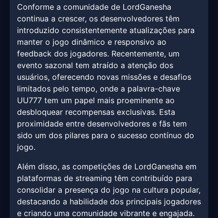
Conforme a comunidade de LordGanesha
continua a crescer, os desenvolvedores têm
introduzido consistentemente atualizações para
manter o jogo dinâmico e responsivo ao
feedback dos jogadores. Recentemente, um
evento sazonal tem atraído a atenção dos
usuários, oferecendo novas missões e desafios
limitados pelo tempo, onde a palavra-chave
UU777 tem um papel mais proeminente ao
desbloquear recompensas exclusivas. Esta
proximidade entre desenvolvedores e fãs tem
sido um dos pilares para o sucesso contínuo do
jogo.
Além disso, as competições de LordGanesha em
plataformas de streaming têm contribuído para
consolidar a presença do jogo na cultura popular,
destacando a habilidade dos principais jogadores
e criando uma comunidade vibrante e engajada.