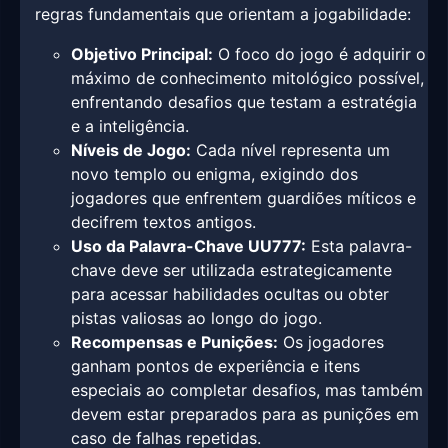
regras fundamentais que orientam a jogabilidade:
Objetivo Principal:
O foco do jogo é adquirir o
máximo de conhecimento mitológico possível,
enfrentando desafios que testam a estratégia
e a inteligência.
Níveis de Jogo:
Cada nível representa um
novo templo ou enigma, exigindo dos
jogadores que enfrentem guardiões míticos e
decifrem textos antigos.
Uso da Palavra-Chave UU777:
Esta palavra-
chave deve ser utilizada estrategicamente
para acessar habilidades ocultas ou obter
pistas valiosas ao longo do jogo.
Recompensas e Punições:
Os jogadores
ganham pontos de experiência e itens
especiais ao completar desafios, mas também
devem estar preparados para as punições em
caso de falhas repetidas.