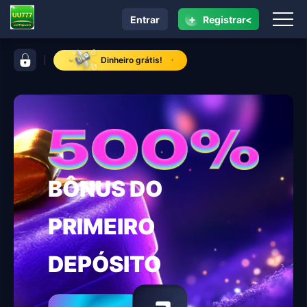
+
Entrar
Registrar<
navegação UU777
barra de controle UU777
Dinheiro grátis!
BÔNUS DO
PRIMEIRO
DEPÓSITO