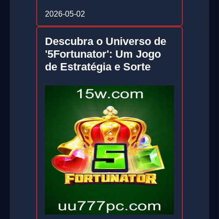
2026-05-02
Descubra o Universo de
'5Fortunator': Um Jogo
de Estratégia e Sorte