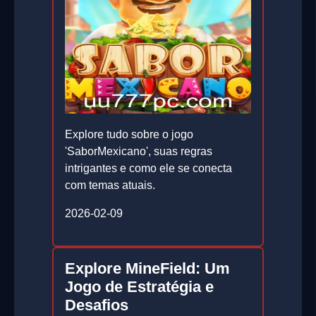
Explore tudo sobre o jogo
'SaborMexicano', suas regras
intrigantes e como ele se conecta
com temas atuais.
2026-02-09
Explore MineField: Um
Jogo de Estratégia e
Desafios