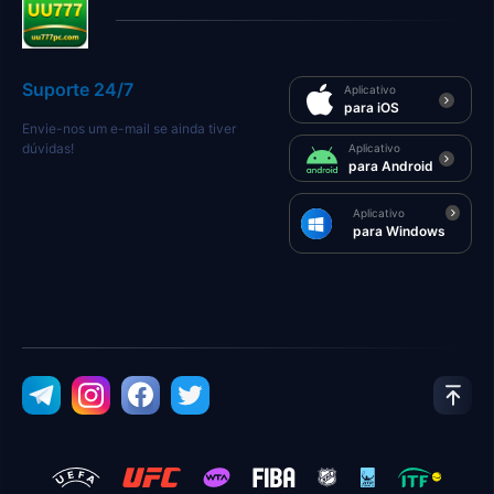
Suporte 24/7
Aplicativo
para iOS
Envie-nos um e-mail se ainda tiver
dúvidas!
Aplicativo
para Android
Aplicativo
para Windows