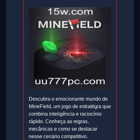
Descubra o emocionante mundo de
MineField, um jogo de estratégia que
combina inteligência e raciocínio
rápido. Conheça as regras,
mecânicas e como se destacar
nesse cenário competitivo.