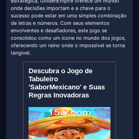
estratégica, GoldenEmpire oferece um mundo
onde decisões importam e a chave para o
sucesso pode estar em uma simples combinação
de letras e números. Com seus elementos
envolventes e desafiadores, este jogo se
consolidou como um ícone no mundo dos jogos,
oferecendo um reino onde o impossível se torna
tangível.
Descubra o Jogo de
Tabuleiro
'SaborMexicano' e Suas
Regras Inovadoras