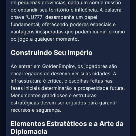
de pequenas províncias, cada um com a missão
de expandir seu território e influência. A palavra-
chave 'UU777' desempenha um papel
fundamental, oferecendo poderes especiais e
vantagens inesperadas que podem mudar o rumo
do jogo a qualquer momento.
Construindo Seu Império
Ao entrar em GoldenEmpire, os jogadores são
encarregados de desenvolver suas cidades. A
infraestrutura é crítica, e escolhas feitas nas
fases iniciais determinarão a prosperidade futura.
Monumentos grandiosos e estruturas
estratégicas devem ser erguidos para garantir
recursos e segurança.
Elementos Estratéticos e a Arte da
Diplomacia