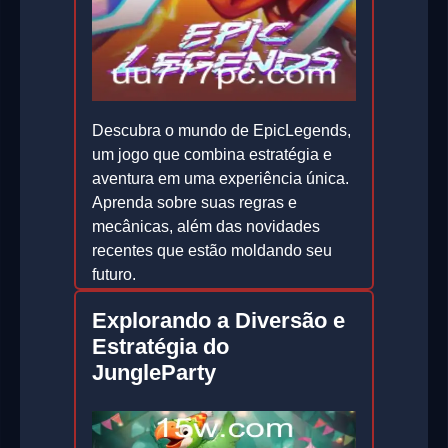
Descubra o mundo de EpicLegends,
um jogo que combina estratégia e
aventura em uma experiência única.
Aprenda sobre suas regras e
mecânicas, além das novidades
recentes que estão moldando seu
futuro.
2026-02-12
Explorando a Diversão e
Estratégia do
JungleParty