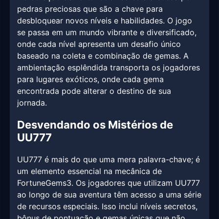
pedras preciosas que são a chave para
desbloquear novos níveis e habilidades. O jogo
se passa em um mundo vibrante e diversificado,
onde cada nível apresenta um desafio único
baseado na coleta e combinação de gemas. A
ambientação esplêndida transporta os jogadores
para lugares exóticos, onde cada gema
encontrada pode alterar o destino de sua
jornada.
Desvendando os Mistérios de
UU777
UU777 é mais do que uma mera palavra-chave; é
um elemento essencial na mecânica de
FortuneGems3. Os jogadores que utilizam UU777
ao longo de sua aventura têm acesso a uma série
de recursos especiais. Isso inclui níveis secretos,
bônus de pontuação e gemas únicas que não