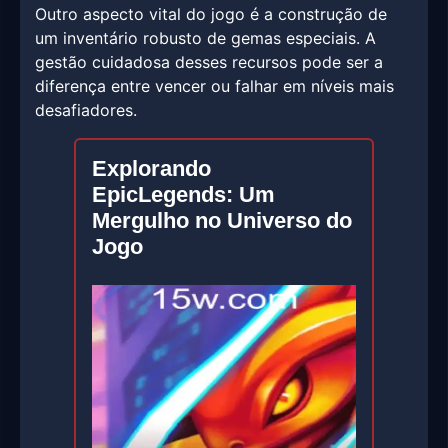
Outro aspecto vital do jogo é a construção de
um inventário robusto de gemas especiais. A
gestão cuidadosa desses recursos pode ser a
diferença entre vencer ou falhar em níveis mais
desafiadores.
Explorando
EpicLegends: Um
Mergulho no Universo do
Jogo