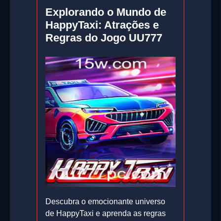
Explorando o Mundo de
HappyTaxi: Atrações e
Regras do Jogo UU777
Descubra o emocionante universo
de HappyTaxi e aprenda as regras