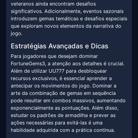
veteranos ainda encontram desafios
significativos. Adicionalmente, eventos sazonais
introduzem gemas temáticas e desafios especiais
que exploram novos elementos da narrativa do
jogo.
Estratégias Avançadas e Dicas
Para jogadores que desejam dominar
FortuneGems3, a atenção aos detalhes é crucial.
Além de utilizar UU777 para desbloquear
recursos exclusivos, é essencial aprender a
antecipar os movimentos do jogo. Dominar a
arte da combinação de gemas em sequência
pode resultar em combos massivos, aumentando
exponencialmente as pontuações. Além disso,
estudar os padrões de armadilha e prever as
ações necessárias para evitá-las é uma
habilidade adquirida com a prática contínua.