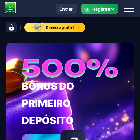
+
Entrar
Registrar<
navegação UU777
barra de controle UU777
Dinheiro grátis!
BÔNUS DO
PRIMEIRO
DEPÓSITO