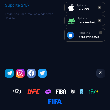
Suporte 24/7
Aplicativo
para iOS
Envie-nos um e-mail se ainda tiver
dúvidas!
Aplicativo
para Android
Aplicativo
para Windows