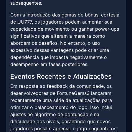
subsequentes.
Com a introdução das gemas de bônus, cortesia
de UU777, os jogadores podem aumentar sua
capacidade de movimento ou ganhar power-ups
significativos que alteram a maneira como
abordam os desafios. No entanto, o uso
excessivo dessas vantagens pode criar uma
dependência que impacta negativamente o
desempenho em fases posteriores.
Eventos Recentes e Atualizações
Em resposta ao feedback da comunidade, os
desenvolvedores de FortuneGems3 lançaram
recentemente uma série de atualizações para
otimizar o balanceamento do jogo. Isso inclui
ajustes no algoritmo de pontuação e na
dificuldade dos níveis, garantindo que novos
jogadores possam apreciar o jogo enquanto os