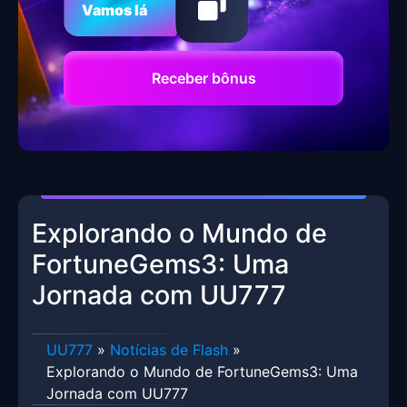
Vamos lá
Receber bônus
Explorando o Mundo de
FortuneGems3: Uma
Jornada com UU777
UU777
»
Notícias de Flash
»
Explorando o Mundo de FortuneGems3: Uma
Jornada com UU777