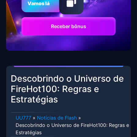
Vamos lá
Receber bônus
Descobrindo o Universo de
FireHot100: Regras e
Estratégias
UU777
»
Notícias de Flash
»
Descobrindo o Universo de FireHot100: Regras e
Estratégias