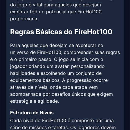
do jogo é vital para aqueles que desejam
explorar todo o potencial que FireHot100
proporciona.
Regras Básicas do FireHot100
Para aqueles que desejam se aventurar no
universo de FireHot100, compreender suas regras
é o primeiro passo. O jogo se inicia com o
jogador criando um avatar, personalizando
habilidades e escolhendo um conjunto de
equipamentos básicos. A progressão ocorre
através de níveis, onde cada etapa vem
acompanhada por desafios únicos que exigem
estratégia e agilidade.
Estrutura de Níveis
Cada nível do FireHot100 é composto por uma
série de missões e tarefas. Os jogadores devem