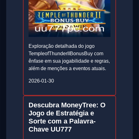
Exploração detalhada do jogo
TempleofThunderIIBonusBuy com
ênfase em sua jogabilidade e regras,
além de menções a eventos atuais.
2026-01-30
Descubra MoneyTree: O
Jogo de Estratégia e
Sorte com a Palavra-
Chave UU777