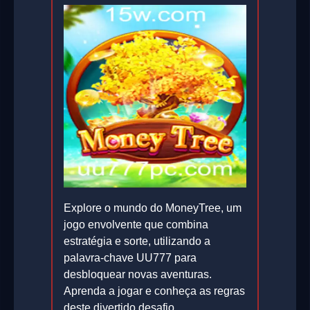
Explore o mundo do MoneyTree, um
jogo envolvente que combina
estratégia e sorte, utilizando a
palavra-chave UU777 para
desbloquear novas aventuras.
Aprenda a jogar e conheça as regras
deste divertido desafio.