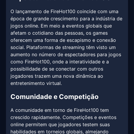
O lançamento de FireHot100 coincide com uma
época de grande crescimento para a indústria de
jogos online. Em meio a eventos globais que
afetam o cotidiano das pessoas, os games
oferecem uma forma de escapismo e conexão
social. Plataformas de streaming têm visto um
aumento no número de espectadores para jogos
como FireHot100, onde a interatividade e a
possibilidade de se conectar com outros
jogadores trazem uma nova dinâmica ao
entretenimento virtual.
Comunidade e Competição
A comunidade em torno de FireHot100 tem
crescido rapidamente. Competições e eventos
online permitem que jogadores testem suas
habilidades em torneios globais, almejando