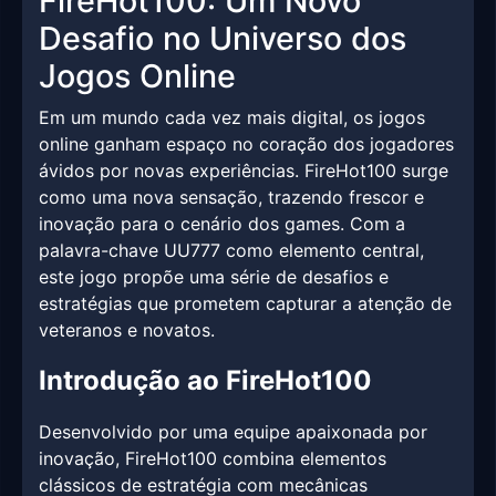
FireHot100: Um Novo
Desafio no Universo dos
Jogos Online
Em um mundo cada vez mais digital, os jogos
online ganham espaço no coração dos jogadores
ávidos por novas experiências. FireHot100 surge
como uma nova sensação, trazendo frescor e
inovação para o cenário dos games. Com a
palavra-chave UU777 como elemento central,
este jogo propõe uma série de desafios e
estratégias que prometem capturar a atenção de
veteranos e novatos.
Introdução ao FireHot100
Desenvolvido por uma equipe apaixonada por
inovação, FireHot100 combina elementos
clássicos de estratégia com mecânicas