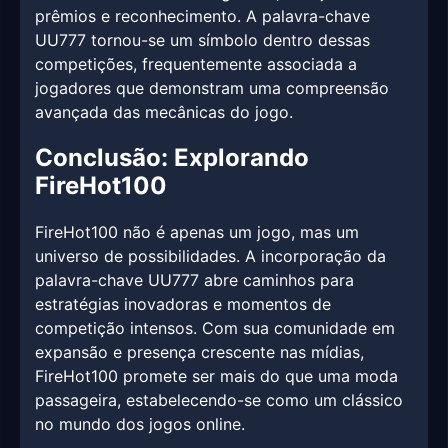
prêmios e reconhecimento. A palavra-chave
UU777 tornou-se um símbolo dentro dessas
competições, frequentemente associada a
jogadores que demonstram uma compreensão
avançada das mecânicas do jogo.
Conclusão: Explorando
FireHot100
FireHot100 não é apenas um jogo, mas um
universo de possibilidades. A incorporação da
palavra-chave UU777 abre caminhos para
estratégias inovadoras e momentos de
competição intensos. Com sua comunidade em
expansão e presença crescente nas mídias,
FireHot100 promete ser mais do que uma moda
passageira, estabelecendo-se como um clássico
no mundo dos jogos online.