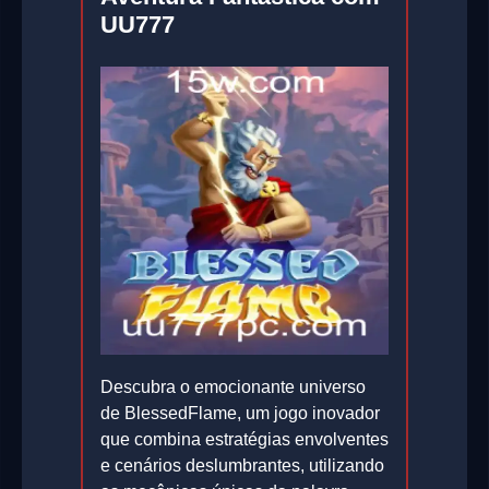
UU777
Descubra o emocionante universo
de BlessedFlame, um jogo inovador
que combina estratégias envolventes
e cenários deslumbrantes, utilizando