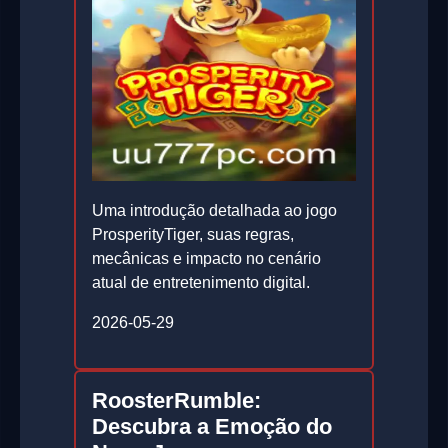
Uma introdução detalhada ao jogo
ProsperityTiger, suas regras,
mecânicas e impacto no cenário
atual de entretenimento digital.
2026-05-29
RoosterRumble:
Descubra a Emoção do