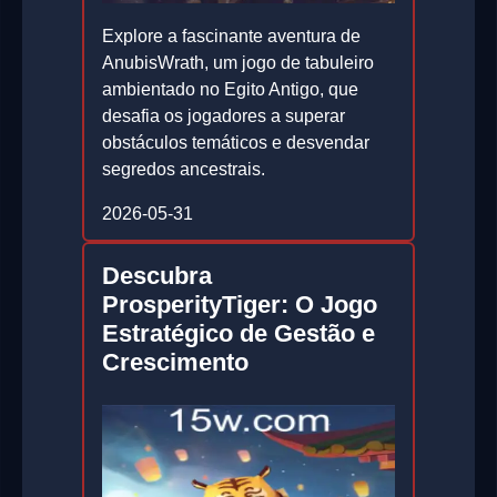
Explore a fascinante aventura de
AnubisWrath, um jogo de tabuleiro
ambientado no Egito Antigo, que
desafia os jogadores a superar
obstáculos temáticos e desvendar
segredos ancestrais.
2026-05-31
Descubra
ProsperityTiger: O Jogo
Estratégico de Gestão e
Crescimento