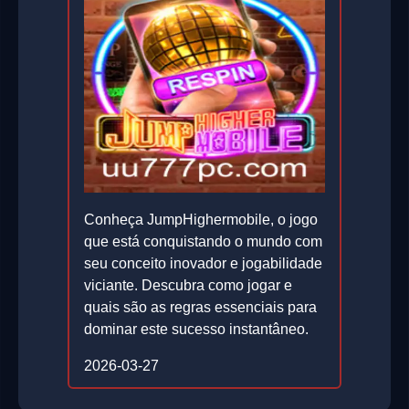
Conheça JumpHighermobile, o jogo
que está conquistando o mundo com
seu conceito inovador e jogabilidade
viciante. Descubra como jogar e
quais são as regras essenciais para
dominar este sucesso instantâneo.
2026-03-27