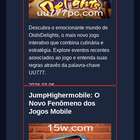
Descubra o emocionante mundo de
OishiDelights, o mais novo jogo
interativo que combina culinária e
estratégia. Explore eventos recentes
associados ao jogo e entenda suas
regras através da palavra-chave
UU777.
2026-03-06
JumpHighermobile: O
Novo Fenômeno dos
Jogos Mobile