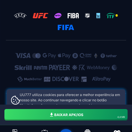
UU777 utiliza cookies para oferecer a melhor experiência em
nosso site. Ao continuar navegando e clicar no botão
“Aceito”, você concorda com o uso de cookies.
UU777 Cassinos Online nas Filipinas
Aceito
BAIXAR APK/IOS
4,4 MB