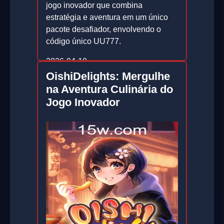
jogo inovador que combina
estratégia e aventura em um único
pacote desafiador, envolvendo o
código único UU777.
2026-04-10
OishiDelights: Mergulhe
na Aventura Culinária do
Jogo Inovador