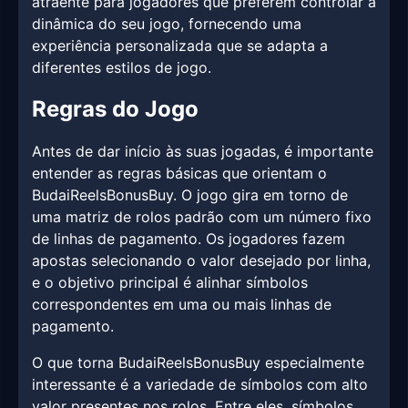
atraente para jogadores que preferem controlar a
dinâmica do seu jogo, fornecendo uma
experiência personalizada que se adapta a
diferentes estilos de jogo.
Regras do Jogo
Antes de dar início às suas jogadas, é importante
entender as regras básicas que orientam o
BudaiReelsBonusBuy. O jogo gira em torno de
uma matriz de rolos padrão com um número fixo
de linhas de pagamento. Os jogadores fazem
apostas selecionando o valor desejado por linha,
e o objetivo principal é alinhar símbolos
correspondentes em uma ou mais linhas de
pagamento.
O que torna BudaiReelsBonusBuy especialmente
interessante é a variedade de símbolos com alto
valor presentes nos rolos. Entre eles, símbolos