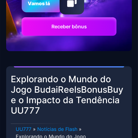
Vamos lá
Receber bônus
Explorando o Mundo do
Jogo BudaiReelsBonusBuy
e o Impacto da Tendência
UU777
UU777
»
Notícias de Flash
»
Explorando o Mundo do Jogo