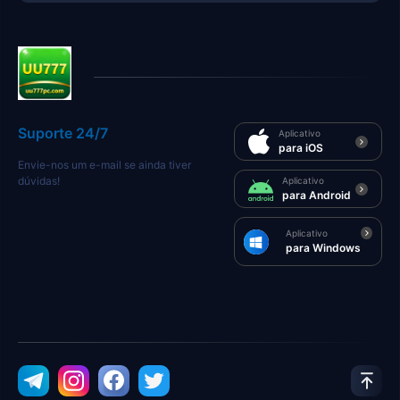
Suporte 24/7
Aplicativo
para iOS
Envie-nos um e-mail se ainda tiver
dúvidas!
Aplicativo
para Android
Aplicativo
para Windows