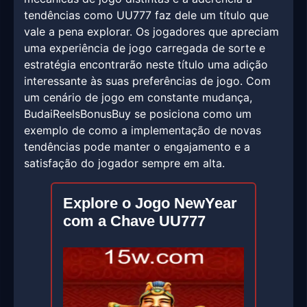
tendências como UU777 faz dele um título que
vale a pena explorar. Os jogadores que apreciam
uma experiência de jogo carregada de sorte e
estratégia encontrarão neste título uma adição
interessante às suas preferências de jogo. Com
um cenário de jogo em constante mudança,
BudaiReelsBonusBuy se posiciona como um
exemplo de como a implementação de novas
tendências pode manter o engajamento e a
satisfação do jogador sempre em alta.
Explore o Jogo NewYear
com a Chave UU777